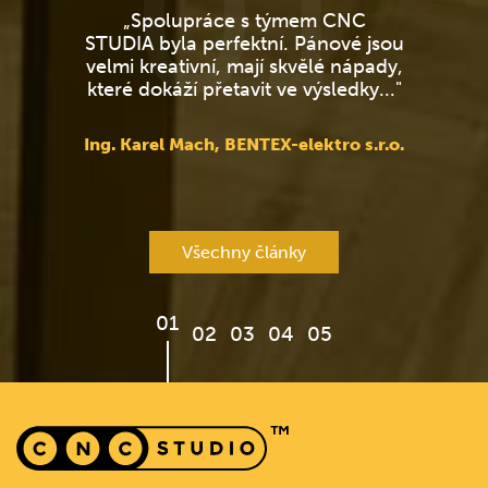
01
„Spolupráce s týmem CNC
STUDIA byla perfektní. Pánové jsou
velmi kreativní, mají skvělé nápady,
z
které dokáží přetavit ve výsledky..."
Ing. Karel Mach, BENTEX-elektro s.r.o.
Všechny články
01
02
03
04
05