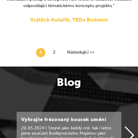
odpovídající tématickému konceptu projektu."
Vojtěch Kolařík, TEDx Budweis
1
2
Následující >>
Blog
Vyhrajte frézovaný kousek umění
Ja
20.05.2024 | Stejně jako každý rok, tak i letos
10.
jsme součástí Budějovického Majálesu jako
„ta