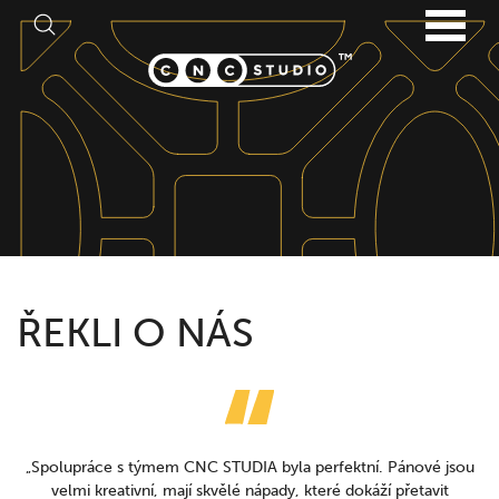
ŘEKLI O NÁS
„Spolupráce s týmem CNC STUDIA byla perfektní. Pánové jsou
velmi kreativní, mají skvělé nápady, které dokáží přetavit