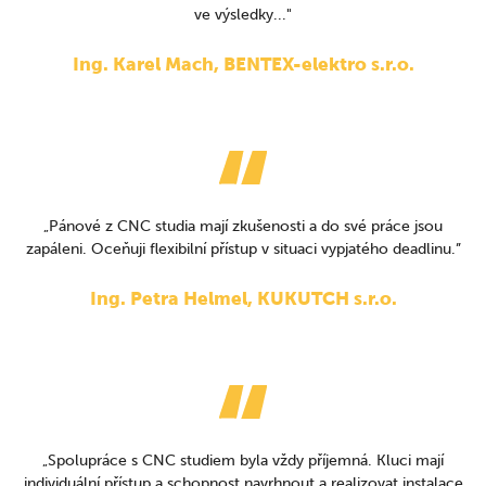
ve výsledky..."
Ing. Karel Mach, BENTEX-elektro s.r.o.
„Pánové z CNC studia mají zkušenosti a do své práce jsou
zapáleni. Oceňuji flexibilní přístup v situaci vypjatého deadlinu.”
Ing. Petra Helmel, KUKUTCH s.r.o.
„Spolupráce s CNC studiem byla vždy příjemná. Kluci mají
individuální přístup a schopnost navrhnout a realizovat instalace