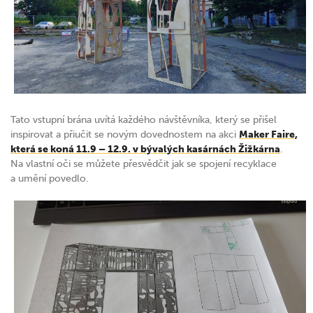
Tato vstupní brána uvítá každého návštěvníka, který se přišel
inspirovat a přiučit se novým dovednostem na akci
Maker Faire,
která se koná 11.9 – 12.9. v bývalých kasárnách Žižkárna
.
Na vlastní oči se můžete přesvědčit jak se spojení recyklace
a umění povedlo.