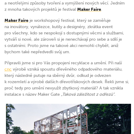
a neotřelými způsoby tvoření a vymýšlení nových věcí. Jedním
z mnoha takových projektů je festival
Maker Faire
.
Maker Faire
je workshopový festival, který se zaměřuje
na inovátory, vynálezce, kutily a designéry, zkrátka event
pro všechny, kdo se nespokojí s dostupnými věcmi a službami,
vytváří si nové, ale zároveň si je nenechávají pro sebe a sdílí je
s ostatními. Proto jsme na takové akci nemohli chybět, aniž
bychom také nepředvedli svůj um.
Připravili jsme si pro Vás propojení recyklace a umění. Při naší
cnc
výrobě vzniká spoustu dřevěného odpadového materiálu,
který následně putuje na sběrný dvůr, odkud je odvezen
k rozemletí a výrobě dalších dřevotřískových desek. Řekli jsme si,
proč tedy pro umění nevyužít zbytkový materiál? A tak vznikla
instalace s název Maker Gate
„Taková záležitost z odřezů“.