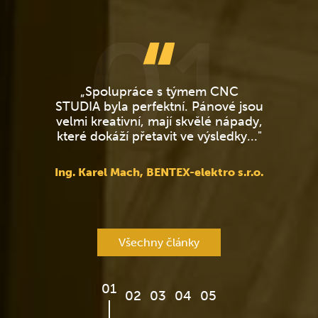
01
„Spolupráce s týmem CNC
STUDIA byla perfektní. Pánové jsou
velmi kreativní, mají skvělé nápady,
z
které dokáží přetavit ve výsledky..."
Ing. Karel Mach, BENTEX-elektro s.r.o.
Všechny články
01
02
03
04
05