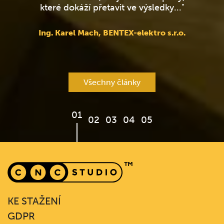
které dokáží přetavit ve výsledky..."
Ing. Karel Mach, BENTEX-elektro s.r.o.
Všechny články
01
02
03
04
05
KE STAŽENÍ
GDPR