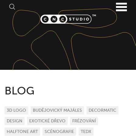
BLOG
3D LOGO
BUDĚJOVICKÝ MAJÁLES
DECORMATIC
DESIGN
EXOTICKÉ DŘEVO
FRÉZOVÁNÍ
HALFTONE ART
SCÉNOGRAFIE
TEDX