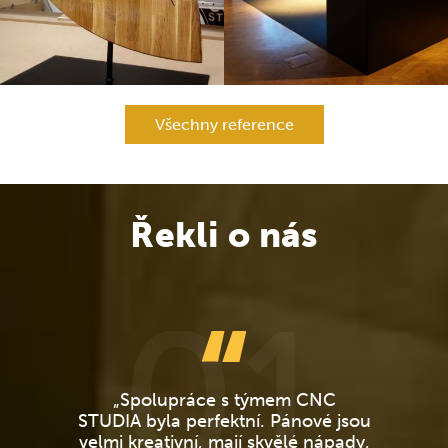
Všechny reference
Řekli o nás
01
„Spolupráce s týmem CNC
STUDIA byla perfektní. Pánové jsou
velmi kreativní, mají skvělé nápady,
z