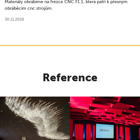
Materiály obrábíme na frézce CNC F1.1, která patří k přesným
obráběcím cnc strojům.
30.11.2018
Reference